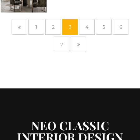
1
2
3
4
5
6
7
NEO CLASSIC
INTERIOR DESIGN