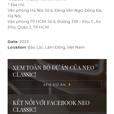
?
Địa chỉ:
Văn phòng Hà Nội: Số 6, Đặng Văn Ngữ, Đống Đa,
Hà Nội
Văn phòng TP.HCM: Số 6, Đường 31B – Khu C, An
Phú, Quận 2, TP.HCM
Date
:
2023
Location
:
Bảo Lộc, Lâm Đồng, Việt Nam
XEM TOÀN BỘ DỰ ÁN CỦA NEO
CLASSIC!
XEM DỰ ÁN
KẾT NỐI VỚI FACEBOOK NEO
CLASSIC!