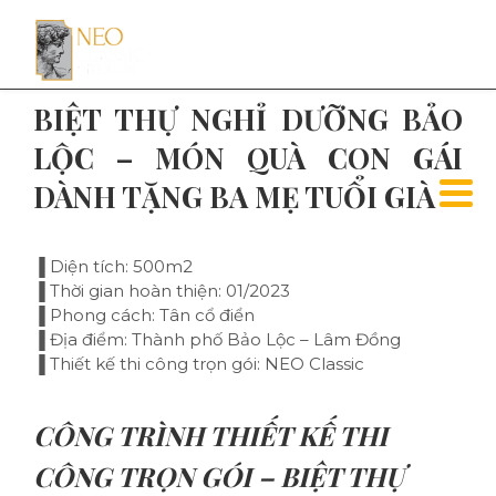
BIỆT THỰ NGHỈ DƯỠNG BẢO
LỘC – MÓN QUÀ CON GÁI
DÀNH TẶNG BA MẸ TUỔI GIÀ
▐ Diện tích: 500m2
▐ Thời gian hoàn thiện: 01/2023
▐ Phong cách: Tân cổ điển
▐ Địa điểm: Thành phố Bảo Lộc – Lâm Đồng
▐ Thiết kế thi công trọn gói: NEO Classic
CÔNG TRÌNH THIẾT KẾ THI
CÔNG TRỌN GÓI – BIỆT THỰ