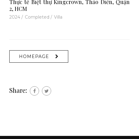
Thực tế Biệt thự Kingcrown, Thảo Điền, Quận
2, HCM
2024
/
Completed
/
Villa
HOMEPAGE
Share: