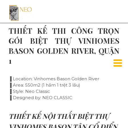
THIẾT KẾ THI CÔNG TRỌN
GÓI BIỆT THỰ VINHOMES
BASON GOLDEN RIVER, QUẬN
1
▐ Location: Vinhomes Bason Golden River
▐ Area: 550m2 (1 hầm 1 trệt 3 lầu)
▐ Style: Neo Classic
▐ Designed by: NEO CLASSIC
THIẾT KẾ NỘI THẤT BIỆT THỰ
VINHOMES BASON TÂN CỔ ĐIỂN