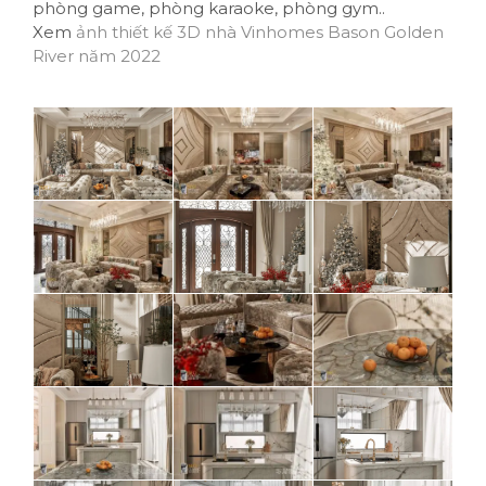
phòng game, phòng karaoke, phòng gym..
Xem
ảnh thiết kế 3D nhà Vinhomes Bason Golden
River năm 2022