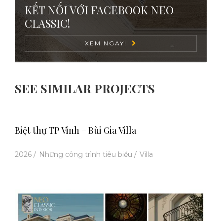
KẾT NỐI VỚI FACEBOOK NEO
CLASSIC!
XEM NGAY!
SEE SIMILAR PROJECTS
Biệt thự TP Vinh – Bùi Gia Villa
2026
/
Những công trình tiêu biểu
/
Villa