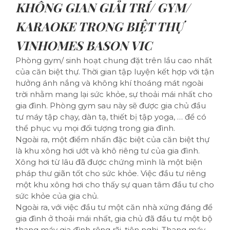
KHÔNG GIAN GIẢI TRÍ/ GYM/
KARAOKE TRONG BIỆT THỰ
VINHOMES BASON VIC
Phòng gym/ sinh hoạt chung đặt trên lầu cao nhất
của căn biệt thự. Thời gian tập luyện kết hợp với tận
hưởng ánh nắng và không khí thoáng mát ngoài
trời nhằm mang lại sức khỏe, sự thoải mái nhất cho
gia đình. Phòng gym sau này sẽ được gia chủ đầu
tư máy tập chạy, dàn tạ, thiết bị tập yoga, … để có
thể phục vụ mọi đối tượng trong gia đình.
Ngoài ra, một điểm nhấn đặc biệt của căn biệt thự
là khu xông hơi ướt và khô riêng tư của gia đình.
Xông hơi từ lâu đã được chứng mình là một biện
pháp thư giãn tốt cho sức khỏe. Việc đầu tư riêng
một khu xông hơi cho thấy sự quan tâm đầu tư cho
sức khỏe của gia chủ.
Ngoài ra, với việc đầu tư một căn nhà xứng đáng để
gia đình ở thoải mái nhất, gia chủ đã đầu tư một bộ
thang máy gia đình rộng rãi, tiện nghi. Thang máy