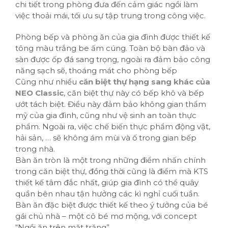
chi tiết trong phòng đưa đến cảm giác ngồi làm
việc thoải mái, tối ưu sự tập trung trong công việc.
Phòng bếp và phòng ăn của gia đình được thiết kế
tông màu trắng be ấm cúng. Toàn bộ bàn đảo và
sàn được ốp đá sang trọng, ngoài ra đảm bảo công
năng sạch sẽ, thoáng mát cho phòng bếp
Cũng như nhiều
căn biệt thự hạng sang khác của
NEO Classic
, căn biệt thự này có bếp khô và bếp
ướt tách biệt. Điều này đảm bảo không gian thẩm
mỹ của gia đình, cũng như vệ sinh an toàn thực
phẩm. Ngoài ra, việc chế biến thực phẩm động vật,
hải sản, … sẽ không ám mùi và ố trong gian bếp
trong nhà.
Bàn ăn tròn là một trong những điểm nhấn chính
trong căn biệt thự, đồng thời cũng là điểm mà KTS
thiết kế tâm đắc nhất, giúp gia đình có thể quây
quần bên nhau tận hưởng các kì nghỉ cuối tuần.
Bàn ăn đặc biệt được thiết kế theo ý tưởng của bé
gái chủ nhà – một cô bé mơ mộng, với concept
“Ngồi ăn trên mặt trăng”