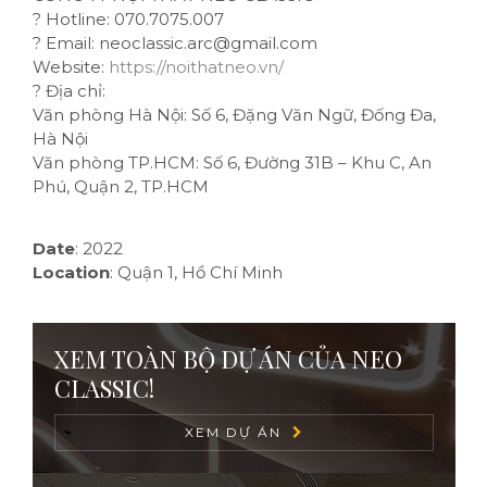
?
Hotline: 070.7075.007
?
Email: neoclassic.arc@gmail.com
Website:
https://noithatneo.vn/
?
Địa chỉ:
Văn phòng Hà Nội: Số 6, Đặng Văn Ngữ, Đống Đa,
Hà Nội
Văn phòng TP.HCM: Số 6, Đường 31B – Khu C, An
Phú, Quận 2, TP.HCM
Date
:
2022
Location
:
Quận 1, Hồ Chí Minh
XEM TOÀN BỘ DỰ ÁN CỦA NEO
CLASSIC!
XEM DỰ ÁN