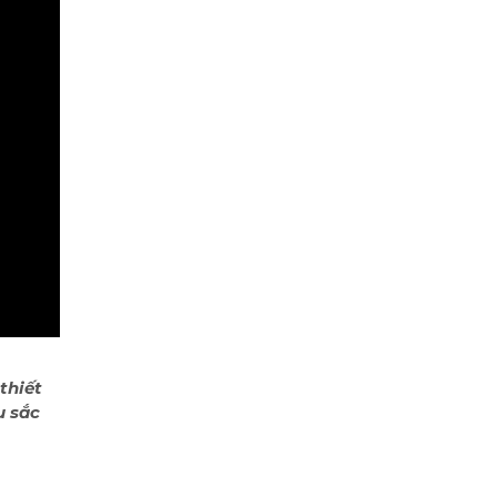
thiết
u sắc