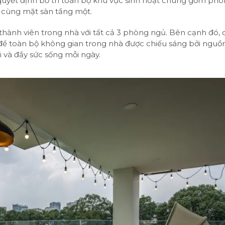
 quyết định bố trí toàn bộ khu vực sinh hoạt chung gồm ph
 cùng mặt sàn tầng một.
thành viên trong nhà với tất cả 3 phòng ngủ. Bên cạnh đó, 
để toàn bộ không gian trong nhà được chiếu sáng bởi nguồ
i và đầy sức sống mỗi ngày.