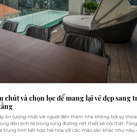
ăm chút và chọn lọc để mang lại vẻ đẹp sang 
tầng
ây ấn tượng nhất với người đến thăm nhà không bởi sự tho
trọng đến tinh tế trong từng đường nét
thiết kế nội thất
. Tổn
rung tính kết hợp hài hòa với các màu sắc khác như nâu,