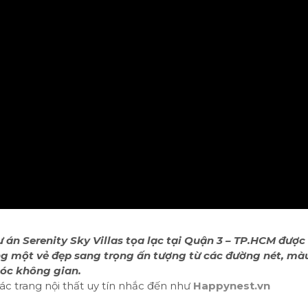
án Serenity Sky Villas tọa lạc tại Quận 3 – TP.HCM được 
ng một vẻ đẹp sang trọng ấn tượng từ các đường nét, mà
góc không gian.
c trang nội thất uy tín nhắc đến như
Happynest.vn