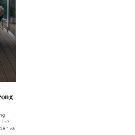
trọng
áng
g thể
 đen và