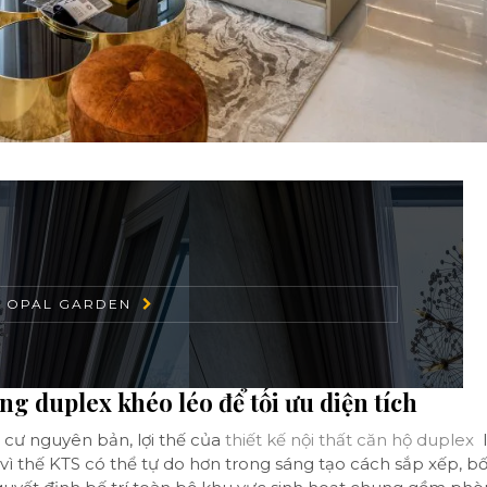
 OPAL GARDEN
ng duplex khéo léo để tối ưu diện tích
 cư nguyên bản, lợi thế của
thiết kế nội thất căn hộ duplex
l
vì thế KTS có thể tự do hơn trong sáng tạo cách sắp xếp, bố 