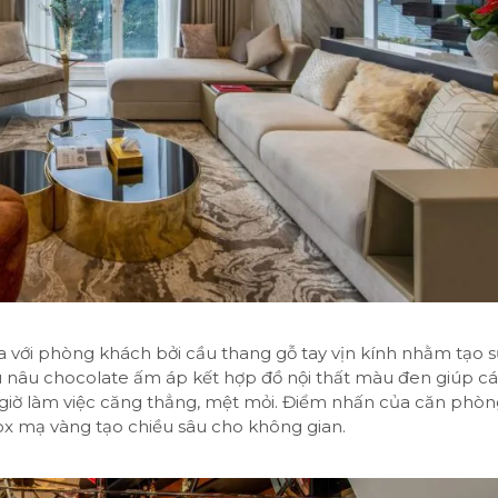
ia với phòng khách bởi cầu thang gỗ tay vịn kính nhằm tạo s
u nâu chocolate ấm áp kết hợp đồ nội thất màu đen giúp c
 giờ làm việc căng thẳng, mệt mỏi. Điểm nhấn của căn phòn
nox mạ vàng tạo chiều sâu cho không gian.