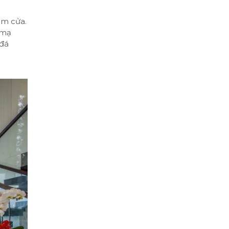
èm cửa.
 mạ
 đá