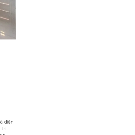
à diện
trí