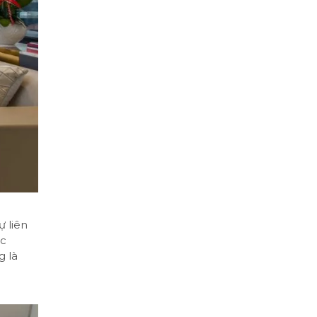
ự liên
ác
g là