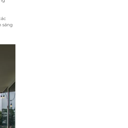
òng
các
n sáng