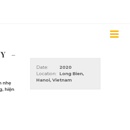
ONY
–
Date:
2020
Location:
Long Bien,
Hanoi, Vietnam
h nhẹ
, hiện