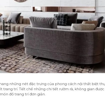
ang những nét đặc trưng của phong cách nội thất biệt thự
ết trang trí. Tiết chế những chi tiết rườm rà, không gian được
món đồ trang trí đơn giản.