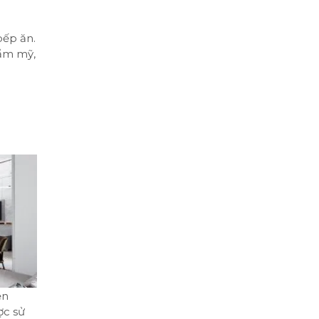
bếp ăn.
hẩm mỹ,
ện
ợc sử