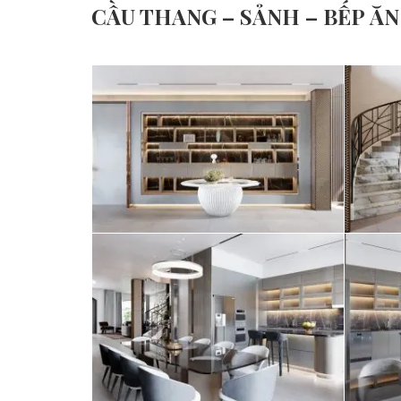
CẦU THANG – SẢNH – BẾP ĂN