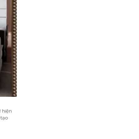
 hiện
 tạo