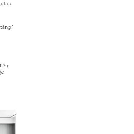
, tạo
tầng 1.
tiện
ệc