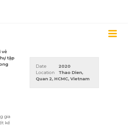
i vẻ
thự tập
rong
Date
2020
Location
Thao Dien,
Quan 2, HCMC, Vietnam
g gia
ết kế