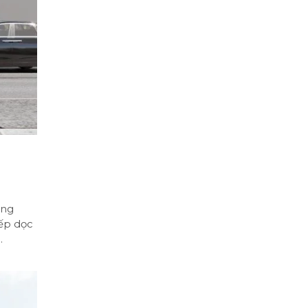
áng
xếp dọc
.