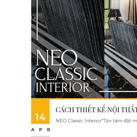
CÁCH THIẾT KẾ NỘI THẤ
14
NEO Classic Interior“Tận tâm đặt mì
APR