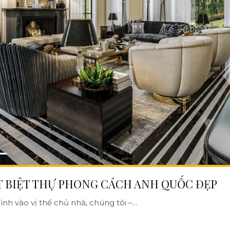
T BIỆT THỰ PHONG CÁCH ANH QUỐC ĐẸP
nh vào vị thế chủ nhà, chúng tôi –...