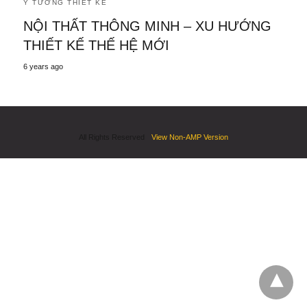
Ý TƯỞNG THIẾT KẾ
NỘI THẤT THÔNG MINH – XU HƯỚNG
THIẾT KẾ THẾ HỆ MỚI
6 years ago
All Rights Reserved
View Non-AMP Version