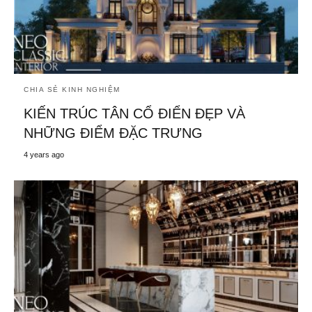
CHIA SẺ KINH NGHIỆM
KIẾN TRÚC TÂN CỔ ĐIỂN ĐẸP VÀ
NHỮNG ĐIỂM ĐẶC TRƯNG
4 years ago