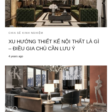
CHIA SẺ KINH NGHIỆM
XU HƯỚNG THIẾT KẾ NỘI THẤT LÀ GÌ
– ĐIỀU GIA CHỦ CẦN LƯU Ý
4 years ago