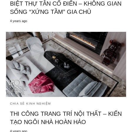
BIỆT THỰ TÂN CỔ ĐIỂN – KHÔNG GIAN
SỐNG “XỨNG TẦM” GIA CHỦ
4 years ago
CHIA SẺ KINH NGHIỆM
THI CÔNG TRANG TRÍ NỘI THẤT – KIẾN
TẠO NGÔI NHÀ HOÀN HẢO
4 years ago