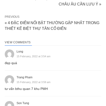
CHÂU ÂU CẦN LƯU Ý »
PREVIOUS
« 4 ĐẶC ĐIỂM NỔI BẬT THƯỜNG GẶP NHẤT TRONG
THIẾT KẾ BIỆT THỰ TÂN CỔ ĐIỂN
VIEW COMMENTS
Long
15 February, 2022 at 3:54 am
đẹp quá
Trang Pham
15 February, 2022 at 3:59 am
tư vấn bthu quan 7 khu PMH
Son Tung