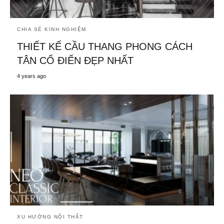
CHIA SẺ KINH NGHIỆM
THIẾT KẾ CẦU THANG PHONG CÁCH
TÂN CỔ ĐIỂN ĐẸP NHẤT
4 years ago
XU HƯỚNG NỘI THẤT