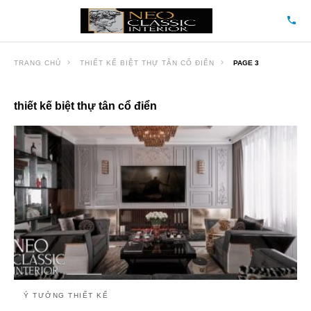
TRANG CHỦ
THIẾT KẾ BIỆT THỰ TÂN CỔ ĐIỂN
PAGE 3
thiết kế biệt thự tân cổ điển
Ý TƯỞNG THIẾT KẾ