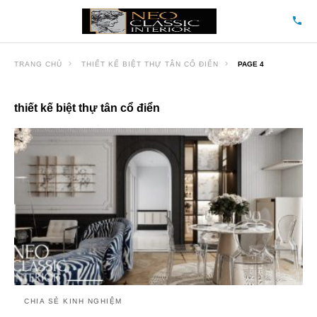
TRANG CHỦ
THIẾT KẾ BIỆT THỰ TÂN CỔ ĐIỂN
PAGE 4
thiết kế biệt thự tân cổ điển
CHIA SẺ KINH NGHIỆM