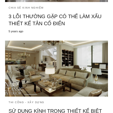
CHIA SẺ KINH NGHIỆM
3 LỖI THƯỜNG GẶP CÓ THỂ LÀM XẤU
THIẾT KẾ TÂN CỔ ĐIỂN
5 years ago
THI CÔNG - XÂY DỰNG
SỬ DỤNG KÍNH TRONG THIẾT KẾ BIỆT