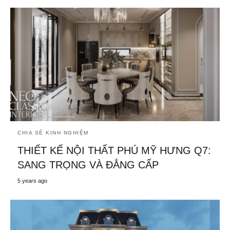
CHIA SẺ KINH NGHIỆM
THIẾT KẾ NỘI THẤT PHÚ MỸ HƯNG Q7:
SANG TRỌNG VÀ ĐẲNG CẤP
5 years ago