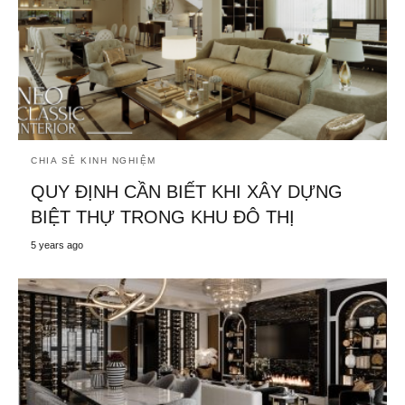
CHIA SẺ KINH NGHIỆM
QUY ĐỊNH CẦN BIẾT KHI XÂY DỰNG
BIỆT THỰ TRONG KHU ĐÔ THỊ
5 years ago