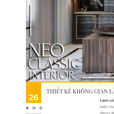
THIẾT KẾ KHÔNG GIAN L
26
Làm vi
biến mớ
AUG
đang đư