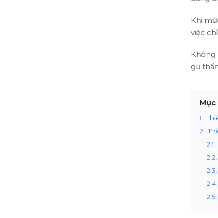
Khi mứ
việc ch
Không c
gu thẩm
Mục 
1.
Thi
2.
Thi
2.1.
2.2.
2.3.
2.4.
2.5.