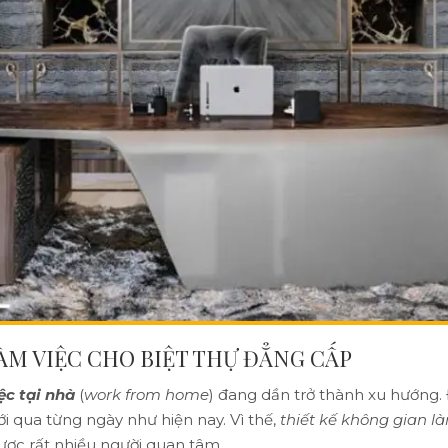
ÀM VIỆC CHO BIỆT THỰ ĐẲNG CẤP
ệc tại nhà
(
work from home
) đang dần trở thành xu hướng. 
i qua từng ngày như hiện nay. Vì thế,
thiết kế không gian l
ợc rất nhiều người quan tâm.