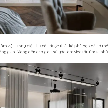
làm việc trong
biệt thự
cần được thiết kế phù hợp để có th
ng gian. Mang đến cho gia chủ góc làm việc tốt, tìm ra nhữn