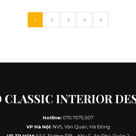
1
2
3
4
 CLASSIC INTERIOR DE
Hotline:
070.7075.007
VP Hà Nội:
NV5, Văn Quán, Hà Đông
VP TP.HCM:
Số 6, Đường 31B – Khu C, An Phú, Quận 2