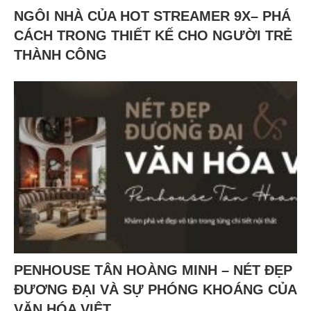
NGÔI NHÀ CỦA HOT STREAMER 9X– PHÁ
CÁCH TRONG THIẾT KẾ CHO NGƯỜI TRẺ
THÀNH CÔNG
PENHOUSE TÂN HOÀNG MINH – NÉT ĐẸP
ĐƯƠNG ĐẠI VÀ SỰ PHÓNG KHOÁNG CỦA
VĂN HÓA VIỆT