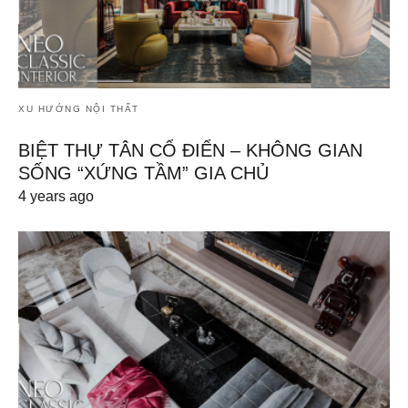
XU HƯỚNG NỘI THẤT
BIỆT THỰ TÂN CỔ ĐIỂN – KHÔNG GIAN
SỐNG “XỨNG TẦM” GIA CHỦ
4 years ago