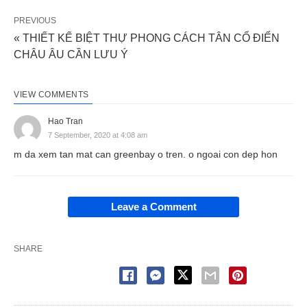
PREVIOUS
« THIẾT KẾ BIỆT THỰ PHONG CÁCH TÂN CỔ ĐIỂN
CHÂU ÂU CẦN LƯU Ý
VIEW COMMENTS
Hao Tran
7 September, 2020 at 4:08 am
m da xem tan mat can greenbay o tren. o ngoai con dep hon
Leave a Comment
SHARE