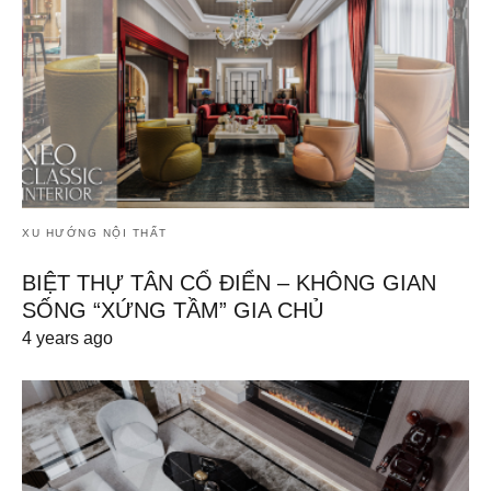
XU HƯỚNG NỘI THẤT
BIỆT THỰ TÂN CỔ ĐIỂN – KHÔNG GIAN
SỐNG “XỨNG TẦM” GIA CHỦ
4 years ago