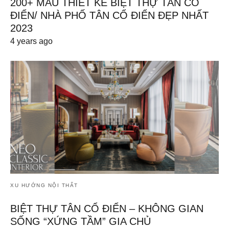
200+ MẪU THIẾT KẾ BIỆT THỰ TÂN CỔ
ĐIỂN/ NHÀ PHỐ TÂN CỔ ĐIỂN ĐẸP NHẤT
2023
4 years ago
XU HƯỚNG NỘI THẤT
BIỆT THỰ TÂN CỔ ĐIỂN – KHÔNG GIAN
SỐNG “XỨNG TẦM” GIA CHỦ