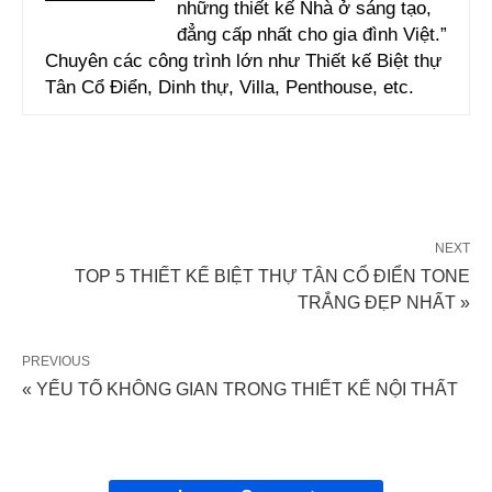
những thiết kế Nhà ở sáng tạo,
đẳng cấp nhất cho gia đình Việt.”
Chuyên các công trình lớn như Thiết kế Biệt thự
Tân Cổ Điển, Dinh thự, Villa, Penthouse, etc.
NEXT
TOP 5 THIẾT KẾ BIỆT THỰ TÂN CỔ ĐIỂN TONE
TRẮNG ĐẸP NHẤT »
PREVIOUS
« YẾU TỐ KHÔNG GIAN TRONG THIẾT KẾ NỘI THẤT