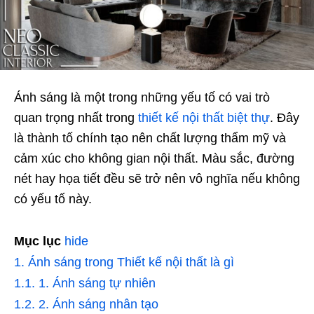
Ánh sáng là một trong những yếu tố có vai trò
quan trọng nhất trong
thiết kế nội thất biệt thự
. Đây
là thành tố chính tạo nên chất lượng thẩm mỹ và
cảm xúc cho không gian nội thất. Màu sắc, đường
nét hay họa tiết đều sẽ trở nên vô nghĩa nếu không
có yếu tố này.
Mục lục
hide
1.
Ánh sáng trong Thiết kế nội thất là gì
1.1.
1. Ánh sáng tự nhiên
1.2.
2. Ánh sáng nhân tạo