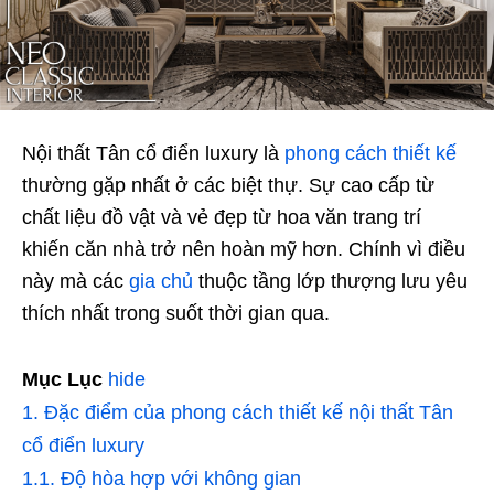
Nội thất Tân cổ điển luxury là
phong cách thiết kế
thường gặp nhất ở các biệt thự. Sự cao cấp từ
chất liệu đồ vật và vẻ đẹp từ hoa văn trang trí
khiến căn nhà trở nên hoàn mỹ hơn. Chính vì điều
này mà các
gia chủ
thuộc tầng lớp thượng lưu yêu
thích nhất trong suốt thời gian qua.
Mục Lục
hide
1.
Đặc điểm của phong cách thiết kế nội thất Tân
cổ điển luxury
1.1.
Độ hòa hợp với không gian