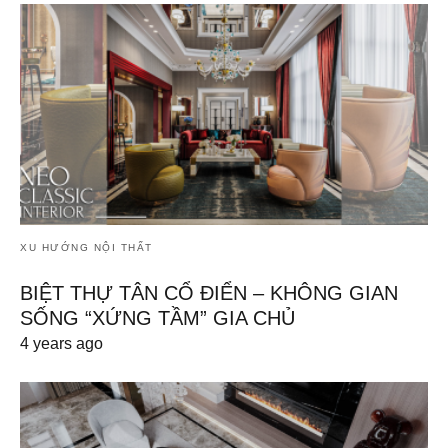
XU HƯỚNG NỘI THẤT
BIỆT THỰ TÂN CỔ ĐIỂN – KHÔNG GIAN
SỐNG “XỨNG TẦM” GIA CHỦ
4 years ago