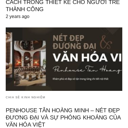
CÁCH TRONG THIẾT KẾ CHO NGƯỜI TRẺ
THÀNH CÔNG
2 years ago
CHIA SẺ KINH NGHIỆM
PENHOUSE TÂN HOÀNG MINH – NÉT ĐẸP
ĐƯƠNG ĐẠI VÀ SỰ PHÓNG KHOÁNG CỦA
VĂN HÓA VIỆT